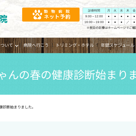
診療時間
月
火
水
木
金
9:00～12:00
●
●
●
●
●
16:00～19:00
●
●
●
／
●
※祝日の診療はホームページでご確
について
病院へ行こう
トリミング・ホテル
年間スケジュール
ゃんの春の健康診断始まり
康診断始まりました。