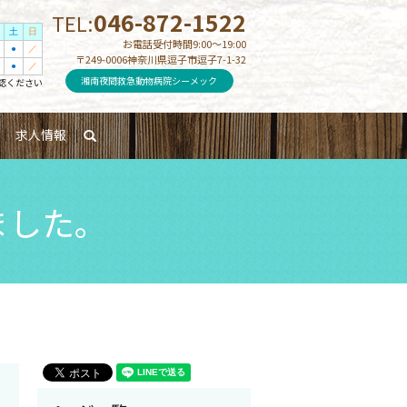
046-872-1522
TEL:
土
日
お電話受付時間9:00～19:00
●
／
〒249-0006神奈川県逗子市逗子7-1-32
●
／
湘南夜間救急動物病院シーメック
認ください
求人情報
search
ました。